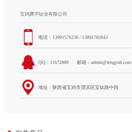
宝鸡腾宇钛业有限公司
电话：13991576236 / 13891782843
QQ：11672889
邮箱：admin@tengyuti.com
地址：陕西省宝鸡市渭滨区宝钛路中段