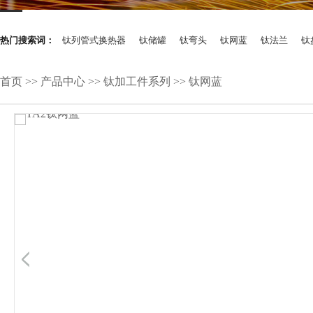
其它合金
热门搜索词：
钛列管式换热器
钛储罐
钛弯头
钛网蓝
钛法兰
钛
首页
>>
产品中心
>>
钛加工件系列
>>
钛网蓝