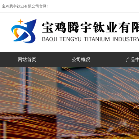
宝鸡腾宇钛业有限公司官网!
网站首页
公司概况
产品
公司简介
钛设备
资质荣誉
钛合金材
企业风采
钛管件
展会活动
钛加工
钛锻件