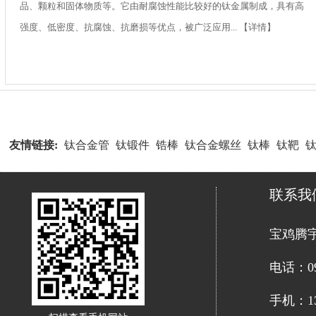
品、颗粒和固体物质等。它由耐腐蚀性能比较好的钛金属制成，具有高
强度、低密度、抗腐蚀、抗磨损等优点，被广泛应用...
【详情】
友情链接:
钛合金管
钛锻件
锆棒
钛合金螺丝
钛棒
钛靶
联系我
宝鸡腾
电话：091
手机：139