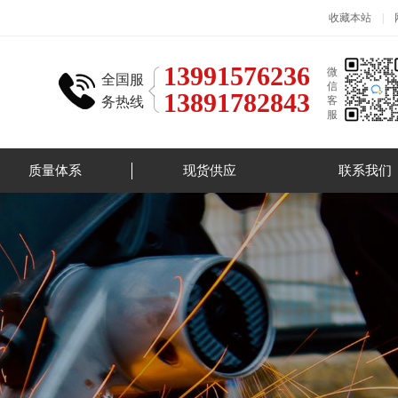
收藏本站
|
13991576236
微
全国服
信
13891782843
务热线
客
服
质量体系
现货供应
联系我们
执行标准
钛设备
工艺流程
钛合金材料
检测报告
钛管件
钛加工件
钛锻件