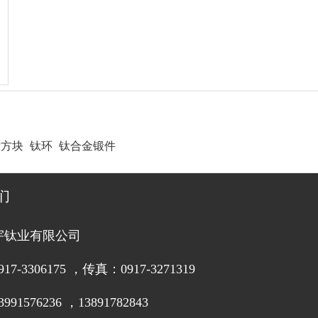
钛方块
钛环
钛合金锻件
们
宇钛业有限公司
7-3306175 ，传真：0917-3271319
91576236 ，13891782843