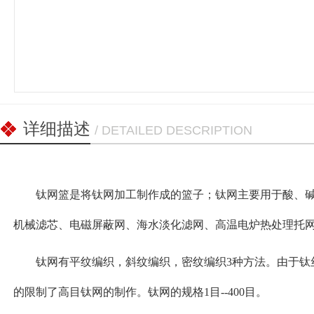
详细描述
/ DETAILED DESCRIPTION
钛网篮是将钛网加工制作成的篮子；钛网主要用于酸、
机械滤芯、电磁屏蔽网、海水淡化滤网、高温电炉热处理托
钛网有平纹编织，斜纹编织，密纹编织3种方法。由于钛
的限制了高目钛网的制作。钛网的规格1目--400目。