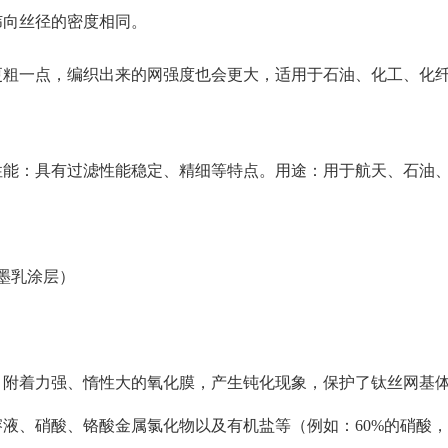
纬向丝径的密度相同。
更粗一点，编织出来的网强度也会更大，适用于石油、化工、化
性能：具有过滤性能稳定、精细等特点。用途：用于航天、石油
石墨乳涂层）
附着力强、惰性大的氧化膜，产生钝化现象，保护了钛丝网基体
硝酸、铬酸金属氯化物以及有机盐等（例如：60%的硝酸，纯钛丝