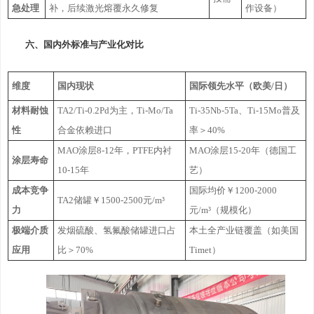
急处理
补，后续激光熔覆永久修复
作设备）
六、国内外标准与产业化对比
维度
国内现状
国际领先水平（欧美/日）
材料耐蚀
TA2/Ti-0.2Pd为主，Ti-Mo/Ta
Ti-35Nb-5Ta、Ti-15Mo普及
性
合金依赖进口
率＞40%
MAO涂层8-12年，PTFE内衬
MAO涂层15-20年（德国工
涂层寿命
10-15年
艺）
成本竞争
国际均价￥1200-2000
TA2储罐￥1500-2500元/m³
力
元/m³（规模化）
极端介质
发烟硫酸、氢氟酸储罐进口占
本土全产业链覆盖（如美国
应用
比＞70%
Timet）