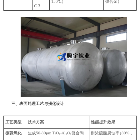
150℃）
镍合金）
C-3
三、表面处理工艺与强化设计
工艺类型
技术方案
性能提升效果
微弧氧化
生成50-80μm TiO₂-Al₂O₃复合陶
耐浓硫酸腐蚀率↓80%，