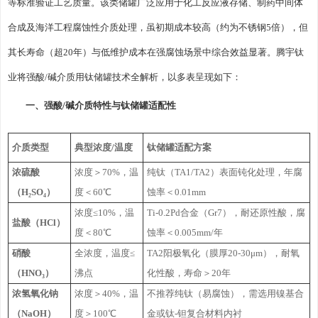
等标准验证工艺质量‌。该类储罐广泛应用于化工反应液存储、制药中间体
合成及海洋工程腐蚀性介质处理，虽初期成本较高（约为不锈钢5倍），但
其长寿命（超20年）与低维护成本在强腐蚀场景中综合效益显著‌。腾宇钛
业将强酸/碱介质用钛储罐技术全解析，以多表呈现如下：
一、强酸/碱介质特性与钛储罐适配性
介质类型
典型浓度/温度
钛储罐适配方案
浓硫酸
浓度＞70%，温
纯钛（TA1/TA2）表面钝化处理，年腐
（H₂SO₄）
度＜60℃
蚀率＜0.01mm
浓度≤10%，温
Ti-0.2Pd合金（Gr7），耐还原性酸，腐
盐酸（HCl）
度＜80℃
蚀率＜0.005mm/年
硝酸
全浓度，温度≤
TA2阳极氧化（膜厚20-30μm），耐氧
（HNO₃）
沸点
化性酸，寿命＞20年
浓氢氧化钠
浓度＞40%，温
不推荐纯钛（易腐蚀），需选用镍基合
（NaOH）
度＞100℃
金或钛-钽复合材料内衬