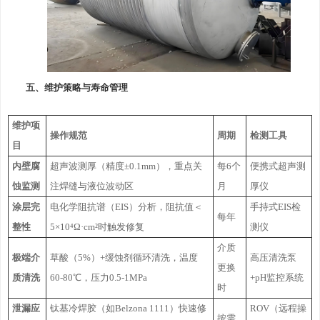
五、维护策略与寿命管理
维护项
操作规范
周期
检测工具
目
内壁腐
超声波测厚（精度±0.1mm），重点关
每6个
便携式超声测
蚀监测
注焊缝与液位波动区
月
厚仪
涂层完
电化学阻抗谱（EIS）分析，阻抗值＜
手持式EIS检
每年
整性
5×10⁴Ω·cm²时触发修复
测仪
介质
极端介
草酸（5%）+缓蚀剂循环清洗，温度
高压清洗泵
更换
质清洗
60-80℃，压力0.5-1MPa
+pH监控系统
时
泄漏应
钛基冷焊胶（如Belzona 1111）快速修
ROV（远程操
按需