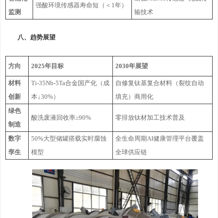
强酸环境传感器寿命短（＜1年）
监测
输技术
八、趋势展望
方向
2025年目标
2030年展望
材料
Ti-35Nb-5Ta合金国产化（成
自修复钛基复合材料（裂纹自动
创新
本↓30%）
填充）商用化
绿色
酸洗废液回收率≥90%
零排放钛材加工技术普及
制造
数字
50%大型储罐搭载实时腐蚀
全生命周期AI健康管理平台覆盖
孪生
模型
全球供应链