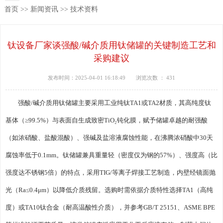
首页
>>
新闻资讯
>>
技术资料
钛设备厂家谈强酸/碱介质用钛储罐的关键制造工艺和
采购建议
发布时间：2025-04-01 16:18:49
浏览次数 ：
431
强酸/碱介质用钛储罐主要采用工业纯钛TA1或TA2材质‌，其高纯度钛
基体（≥99.5%）与表面自生成致密TiO₂钝化膜‌，赋予储罐卓越的耐强酸
（如浓硝酸、盐酸混酸）、强碱及盐溶液腐蚀性能，在沸腾浓硝酸中30天
腐蚀率低于0.1mm‌。钛储罐兼具重量轻（密度仅为钢的57%）、强度高（比
强度达不锈钢5倍）的特点‌，采用TIG/等离子焊接工艺制造，内壁经镜面抛
光（Ra≤0.4μm）以降低介质残留‌。选购时需依据介质特性选择TA1（高纯
度）或TA10钛合金（耐高温酸性介质），并参考GB/T 25151、ASME BPE