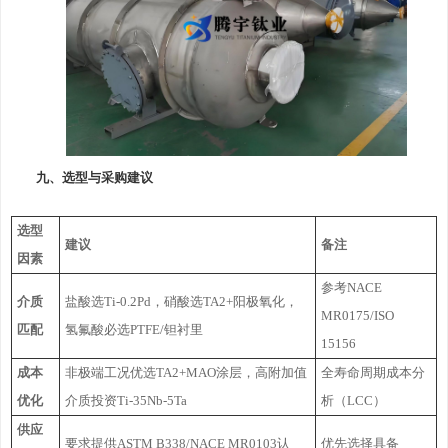
九、选型与采购建议
选型
建议
备注
因素
参考NACE
介质
盐酸选Ti-0.2Pd，硝酸选TA2+阳极氧化，
MR0175/ISO
匹配
氢氟酸必选PTFE/钽衬里
15156
成本
非极端工况优选TA2+MAO涂层，高附加值
全寿命周期成本分
优化
介质投资Ti-35Nb-5Ta
析（LCC）
供应
要求提供ASTM B338/NACE MR0103认
优先选择具备