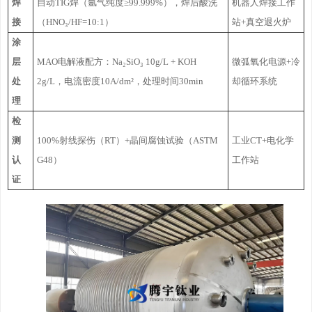
焊
自动TIG焊（氩气纯度≥99.999%），焊后酸洗
机器人焊接工作
接
（HNO₃/HF=10:1）
站+真空退火炉
涂
层
MAO电解液配方：Na₂SiO₃ 10g/L + KOH
微弧氧化电源+冷
处
2g/L，电流密度10A/dm²，处理时间30min
却循环系统
理
检
测
100%射线探伤（RT）+晶间腐蚀试验（ASTM
工业CT+电化学
认
G48）
工作站
证