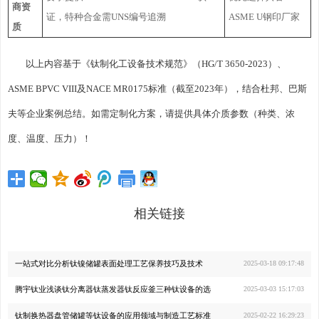
商资
证，特种合金需UNS编号追溯
ASME U钢印厂家
质
以上内容基于《钛制化工设备技术规范》（HG/T 3650-2023）、
ASME BPVC VIII及NACE MR0175标准（截至2023年），结合杜邦、巴斯
夫等企业案例总结。如需定制化方案，请提供具体介质参数（种类、浓
度、温度、压力）！
相关链接
一站式对比分析钛镍储罐表面处理工艺保养技巧及技术
2025-03-18 09:17:48
腾宇钛业浅谈钛分离器钛蒸发器钛反应釜三种钛设备的选
2025-03-03 15:17:03
钛制换热器盘管储罐等钛设备的应用领域与制造工艺标准
2025-02-22 16:29:23