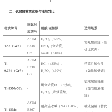
二、钛储罐材质选型与性能对比
国际对
材质牌号
耐酸/碱极限
适用场景
应牌号
ASTM
H₂SO₄（≤70%）、
常规酸储罐（性
TA2（Gr2）
B338
HNO₃（全浓度）、
价比优先）
Gr2
NaOH（≤30%）
ASTM
Ti-
HCl（≤35%）、
还原性酸介质
B338
0.2Pd（Gr7）
H₃PO₄（≤60%）
（如盐酸储罐）
Gr7
极端腐蚀性酸
耐全浓度HCl（≤沸点）、
Ti-35Nb-5Ta
-
（如电镀液储
H₂SO₄（发烟硫酸）
罐）
ASTM
耐高温浓碱（NaOH 50%，
碱液储罐（替代
Ti-15Mo
B367