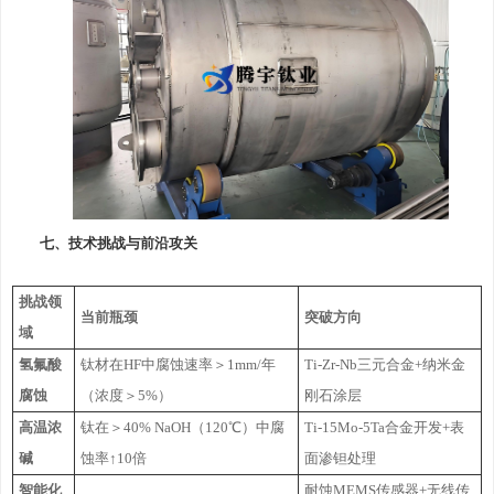
七、技术挑战与前沿攻关
挑战领
当前瓶颈
突破方向
域
氢氟酸
钛材在HF中腐蚀速率＞1mm/年
Ti-Zr-Nb三元合金+纳米金
腐蚀
（浓度＞5%）
刚石涂层
高温浓
钛在＞40% NaOH（120℃）中腐
Ti-15Mo-5Ta合金开发+表
碱
蚀率↑10倍
面渗钽处理
智能化
耐蚀MEMS传感器+无线传