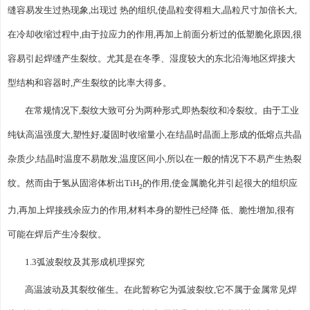
缝容易发生过热现象,出现过 热的组织,使晶粒变得粗大,晶粒尺寸加倍长大,
在冷却收缩过程中,由于拉应力的作用,再加上前面分析过的低塑脆化原因,很
容易引起焊缝产生裂纹。尤其是在冬季、湿度较大的东北沿海地区焊接大
型结构和容器时,产生裂纹的比率大得多。
在常规情况下,裂纹大致可分为两种形式,即热裂纹和冷裂纹。由于工业
纯钛高温强度大,塑性好,凝固时收缩量小,在结晶时晶面上形成的低熔点共晶
杂质少,结晶时温度不易散发,温度区间小,所以在一般的情况下不易产生热裂
纹。然而由于氢从固溶体析出TiH
的作用,使金属脆化并引起很大的组织应
2
力,再加上焊接残余应力的作用,材料本身的塑性已经降 低、脆性增加,很有
可能在焊后产生冷裂纹。
1.3弧波裂纹及其形成机理探究
高温波动及其裂纹催生。在此暂称它为弧波裂纹,它不属于金属常见焊