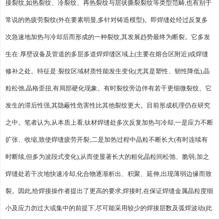
接裂纹,如热裂纹、冷裂纹、再热裂纹与层状撕裂裂纹等类型范畴,也有别于
常说的热疲劳裂纹(外在要素明显,多针对铸造模型)。即焊缝处经过反复多
次急速地加热与冷却后而形成的一种裂纹,其发展趋势最终为断裂。它多发
生在:厚壁设备及管道的多层多道焊焊缝区域上(主要在熔合区附近)或焊缝
修补之处。特征是:裂纹区域材质性能发生变化(尤其是塑性、韧性降低),晶
粒松弛,晶格歪扭,有局部硬化现象。有时裂纹旁边伴有若干更细微裂纹。它
发生的滞后性强,其隐蔽性危害性比其他裂纹更大。目前形成机理仍在研究
之中。笔者认为,从本质上看,钛材焊缝处多次反复加热与冷却,一是应力不断
扩张、收缩,致使焊缝疲劳开裂;二是加热过程中晶粒不断长大(有时连续有
时断续,但多为波段式变化),从而使显著长大的粗化晶粒间松弛、脆弱;加之
焊缝处若干次地快速冷却,化合物逐渐析出、积聚、延伸,出现薄弱边缘而致
裂。因此,给焊接操作者提出了更高的要求,焊接时,在保证焊缝金属晶粒度细
小及应力勿过大或集中的前提下,尽可能采用较少的焊接层数及弧焊波动(此