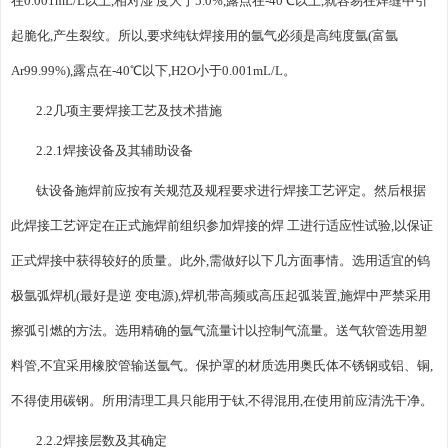
在0.001mL/L以上,相对湿 度大于5.0%,露点在-40℃以上,就容易在焊缝中引
起脆化,产生裂纹。所以,要求纯钛焊接用的氩气必须是高纯度氩(富氩
Ar99.99%),露点在-40℃以下,H2O小于0.001mL/L。
2.2几项主要焊接工艺及技术措施
2.2.1焊接设备及其辅助设备
钛设备施焊前应按有关规范及规程要求进行焊接工艺评定。然后根据
此焊接工艺评定在正式施焊前组织参加焊接的焊 工进行适应性试验,以保证
正式焊接中获得较好的质量。此外,需做好以下几方面事情。选用适宜的钨
极氩弧焊机(最好是逆 变电源),焊机带高频或高压起弧装置,施焊中严禁采用
擦弧引燃的方法。选用精确的氩气流量计以控制气流量。送气软管选用塑
料管,不宜采用橡胶管输送氩气。保护罩的材质选用奥氏体不锈钢或铝、铜,
不得使用碳钢。所用清理工具只能用于钛,不得混用,在使用前应清洗干净。
2.2.2焊接层数及其确定