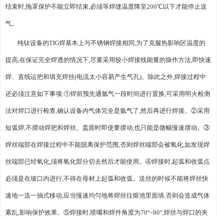
结束时,拖罩保护不能立即结束,必须等焊缝温度降至200℃以下才能停止送
气。
纯钛设备的TIG焊基本上与不锈钢焊接相同,为了克服热影响区温度的
提高,在保证完全焊透的情况下,尽量采用较小焊接线能量的操作方法,即快速
焊、直线运把和填充焊丝(电流太小容易产生气孔)。除此之外,焊接过程中
还必须注意如下事项:①焊前预先通氩气一段时间进行置换,可采用明火检测
法对焊口进行检查,确认设备内气体完全是氩气了,然后再进行焊接。②采用
短弧焊,不摆动焊把和焊丝。盖面时即使要摆动,也只能是微幅慢速摆动。③
焊丝端部在焊接过程中不能脱离保护范围,否则焊丝端部会被氧化,如发现焊
丝端部已经氧化,须将氧化部分切去然后才能使用。④焊接时,起弧和收弧点
必须是在坡口内进行,不得在母材上起弧和收弧。送丝的时候不能将焊丝快
速地一送一抽式移动,应当慢速均匀地将焊丝往熔池里面填,否则会造成气体
紊乱,影响保护效果。⑤焊接时,喷嘴和焊件角度为70°~80°,焊丝与焊口的夹