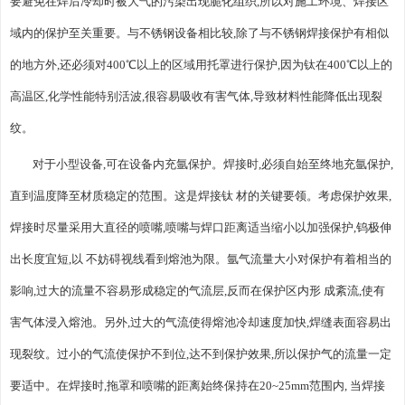
要避免在焊后冷却时被大气的污染出现脆化组织,所以对施工环境、焊接区
域内的保护至关重要。与不锈钢设备相比较,除了与不锈钢焊接保护有相似
的地方外,还必须对400℃以上的区域用托罩进行保护,因为钛在400℃以上的
高温区,化学性能特别活波,很容易吸收有害气体,导致材料性能降低出现裂
纹。
对于小型设备,可在设备内充氩保护。焊接时,必须自始至终地充氩保护,
直到温度降至材质稳定的范围。这是焊接钛 材的关键要领。考虑保护效果,
焊接时尽量采用大直径的喷嘴,喷嘴与焊口距离适当缩小以加强保护,钨极伸
出长度宜短,以 不妨碍视线看到熔池为限。氩气流量大小对保护有着相当的
影响,过大的流量不容易形成稳定的气流层,反而在保护区内形 成紊流,使有
害气体浸入熔池。另外,过大的气流使得熔池冷却速度加快,焊缝表面容易出
现裂纹。过小的气流使保护不到位,达不到保护效果,所以保护气的流量一定
要适中。在焊接时,拖罩和喷嘴的距离始终保持在20~25mm范围内, 当焊接