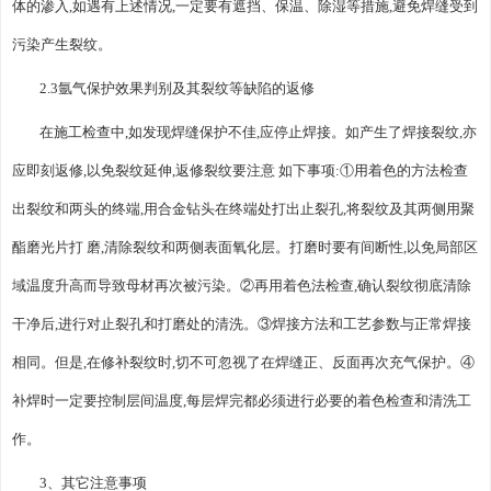
体的渗入,如遇有上述情况,一定要有遮挡、保温、除湿等措施,避免焊缝受到
污染产生裂纹。
2.3氩气保护效果判别及其裂纹等缺陷的返修
在施工检查中,如发现焊缝保护不佳,应停止焊接。如产生了焊接裂纹,亦
应即刻返修,以免裂纹延伸,返修裂纹要注意 如下事项:①用着色的方法检查
出裂纹和两头的终端,用合金钻头在终端处打出止裂孔,将裂纹及其两侧用聚
酯磨光片打 磨,清除裂纹和两侧表面氧化层。打磨时要有间断性,以免局部区
域温度升高而导致母材再次被污染。②再用着色法检查,确认裂纹彻底清除
干净后,进行对止裂孔和打磨处的清洗。③焊接方法和工艺参数与正常焊接
相同。但是,在修补裂纹时,切不可忽视了在焊缝正、反面再次充气保护。④
补焊时一定要控制层间温度,每层焊完都必须进行必要的着色检查和清洗工
作。
3、其它注意事项