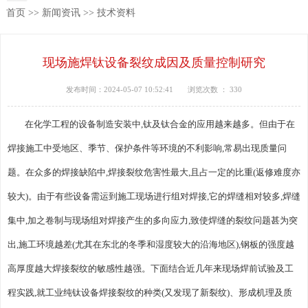
首页
>>
新闻资讯
>>
技术资料
现场施焊钛设备裂纹成因及质量控制研究
发布时间：2024-05-07 10:52:41
浏览次数 ：
330
在化学工程的设备制造安装中,钛及钛合金的应用越来越多。但由于在
焊接施工中受地区、季节、保护条件等环境的不利影响,常易出现质量问
题。在众多的焊接缺陷中,焊接裂纹危害性最大,且占一定的比重(返修难度亦
较大)。由于有些设备需运到施工现场进行组对焊接,它的焊缝相对较多,焊缝
集中,加之卷制与现场组对焊接产生的多向应力,致使焊缝的裂纹问题甚为突
出,施工环境越差(尤其在东北的冬季和湿度较大的沿海地区),钢板的强度越
高厚度越大焊接裂纹的敏感性越强。下面结合近几年来现场焊前试验及工
程实践,就工业纯钛设备焊接裂纹的种类(又发现了新裂纹)、形成机理及质