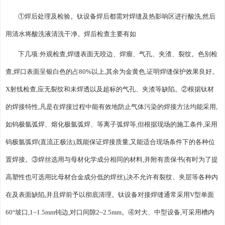
①焊后处理及检验。钛设备焊后都需对焊缝及热影响区进行酸洗,然后
用清水将酸洗液清洗干净。焊后检查主要有如
下几项:外观检查,焊缝表面无咬边、焊瘤、气孔、夹渣、裂纹。色别检
查,焊口表面呈银白色的占80%以上,其余为金黄色,证明焊缝保护效果良好。
X射线检查,应无裂纹和未焊透以及超标的气孔、夹渣等缺陷。②根据钛材
的焊接特性,凡是在焊接过程中能有效地防止气体污染的焊接方法均能采用,
如钨极氩弧焊、熔化极氩弧焊、等离子弧焊等,但根据现场的施工条件,采用
钨极氩弧焊(直流正极法),既能保证焊接质量,又能适合现场条件下的各种位
置焊接。③焊丝选用与母材化学成分相同的材料,并附有质保书(有时为了提
高塑性也可选用比母材合金成分低的焊丝),决不允许有裂纹、夹层等各种内
在及表面缺陷,并且焊前予以彻底清理。钛设备对接焊缝通常采用V型单面
60°坡口,1~1.5mm钝边,对口间隙2~2.5mm。④对大、中型设备,可采用槽内