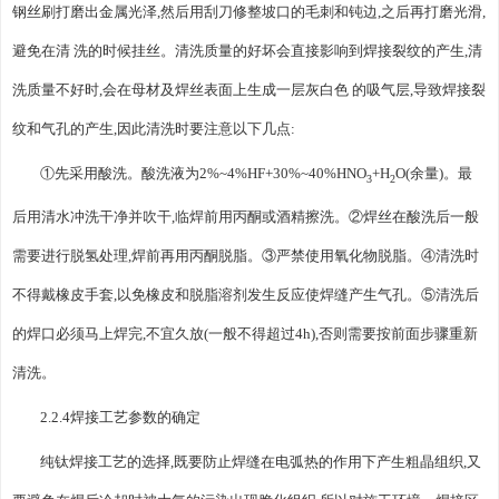
钢丝刷打磨出金属光泽,然后用刮刀修整坡口的毛刺和钝边,之后再打磨光滑,
避免在清 洗的时候挂丝。清洗质量的好坏会直接影响到焊接裂纹的产生,清
洗质量不好时,会在母材及焊丝表面上生成一层灰白色 的吸气层,导致焊接裂
纹和气孔的产生,因此清洗时要注意以下几点:
①先采用酸洗。酸洗液为2%~4%HF+30%~40%HNO
+H
O(余量)。最
3
2
后用清水冲洗干净并吹干,临焊前用丙酮或酒精擦洗。②焊丝在酸洗后一般
需要进行脱氢处理,焊前再用丙酮脱脂。③严禁使用氧化物脱脂。④清洗时
不得戴橡皮手套,以免橡皮和脱脂溶剂发生反应使焊缝产生气孔。⑤清洗后
的焊口必须马上焊完,不宜久放(一般不得超过4h),否则需要按前面步骤重新
清洗。
2.2.4焊接工艺参数的确定
纯钛焊接工艺的选择,既要防止焊缝在电弧热的作用下产生粗晶组织,又