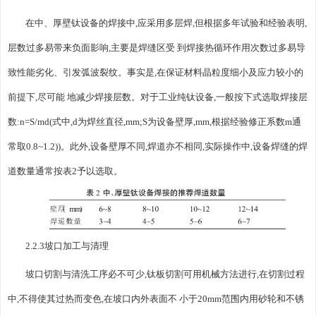
在中、厚壁钛设备的焊接中,应采用多层焊,但根据多年试验和经验表明,
层数过多易带来负面影响,主要是焊缝区受 到焊接热循环作用次数过多易导
致性能劣化、引发弧波裂纹。事实是,在保证材料晶粒度细小及应力较小的
前提下,尽可能 地减少焊接层数。对于工业纯钛设备,一般按下式选取焊接层
数:n=S/md(式中,d为焊丝直径,mm;S为设备壁厚,mm,根据经验修正系数m通
常取0.8~1.2))。此外,设备壁厚不同,焊道亦不相同,实际操作中,设备焊缝的焊
道数量通常按表2予以选取。
2.2.3坡口加工与清理
坡口切割与清洗工序必不可少,钛板切割可用机械方法进行,在切割过程
中,不得使其过热而变色,在坡口内外表面不 小于20mm范围内用砂轮和不锈