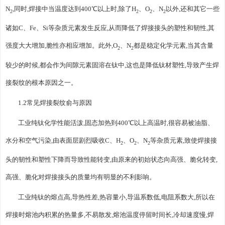
N
,同时,焊接中当温度达到400℃以上时,除了H
、O
、N
以外,还和其它一些
2
2
2
2
诸如C、Fe、Si等杂质元素发生反应,从而降低了焊接接头的塑性和韧性,其
强度大大增加,脆性亦相应增加。此外,O
、N
都是稳定化学元素,当其含量
2
2
较少的时候,都会作为间隙元素固溶在钛中,这也是降低钛材塑性,导致产生焊
接裂纹的根本原因之一。
1.2常见焊接裂纹俞与原因
工业纯钛化学性能活泼,固态加热到400℃以上高温时,很容易被油脂、
水分和空气污染,由表面层剧烈吸收C、H
、O
、N
等杂质元素,致使焊接接
2
2
2
头的韧性和塑性下降而导致性能转变,由原来的初始状态向高强、脆化转变,
高强、脆化对焊接接头的质量均有明显的不利影响。
工业纯钛的熔点高,导热性差,热容量小,导温系数低,电阻系数大,所以在
焊接时熔池内积累的热量多,不易散发,熔池温度停留时间长,冷却速度慢,焊