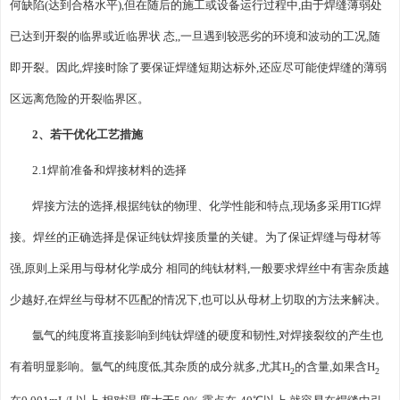
何缺陷(达到合格水平),但在随后的施工或设备运行过程中,由于焊缝薄弱处
已达到开裂的临界或近临界状 态,,一旦遇到较恶劣的环境和波动的工况,随
即开裂。因此,焊接时除了要保证焊缝短期达标外,还应尽可能使焊缝的薄弱
区远离危险的开裂临界区。
2、若干优化工艺措施
2.1焊前准备和焊接材料的选择
焊接方法的选择,根据纯钛的物理、化学性能和特点,现场多采用TIG焊
接。焊丝的正确选择是保证纯钛焊接质量的关键。为了保证焊缝与母材等
强,原则上采用与母材化学成分 相同的纯钛材料,一般要求焊丝中有害杂质越
少越好,在焊丝与母材不匹配的情况下,也可以从母材上切取的方法来解决。
氩气的纯度将直接影响到纯钛焊缝的硬度和韧性,对焊接裂纹的产生也
有着明显影响。氩气的纯度低,其杂质的成分就多,尤其H
的含量,如果含H
2
2