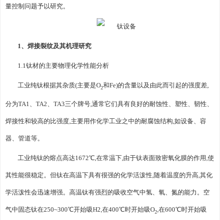
量控制问题予以研究。
1、焊接裂纹及其机理研究
1.1钛材的主要物理化学性能分析
工业纯钛根据其杂质(主要是O
和Fe)的含量以及由此而引起的强度差,
2
分为TA1、TA2、TA3三个牌号,通常它们具有良好的耐蚀性、塑性、韧性、
焊接性和较高的比强度,主要用作化学工业之中的耐腐蚀结构,如设备、容
器、管道等。
工业纯钛的熔点高达1672℃,在常温下,由于钛表面致密氧化膜的作用,使
其性能很稳定。但钛在高温下具有很强的化学活泼性,随着温度的升高,其化
学活泼性会迅速增强。高温钛有强烈的吸收空气中氢、氧、氮的能力。空
气中固态钛在250~300℃开始吸H2,在400℃时开始吸O
,在600℃时开始吸
2