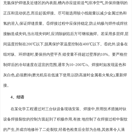
充氩保护焊缝及近缝区的内表面,槽内亦应提前送气排净空气,并保持微弱的
正压和流动状态,而后起弧焊接。尽可能选用较小线能量以减少金属过热和
氢的溶入,保证焊缝质量。⑤焊接过程中应保持稳定,防止钨极与焊件或焊丝
接触造成夹钨,当出现夹钨时,应消除缺陷后方可继续施焊。若采用多层焊,层
间温度控制在200℃以下,脱离保护罩温度控制在400℃以下。⑥此外,设备在
组对纵、环焊缝时,要保持内壁平齐,错变量不得超过壁厚的10%。要严格控
制焊后的冷却速度在适宜的范围,通常为10~200℃/s。焊接时如发现蓝色和
灰白色,必须磨掉(磨光机应在低速下使用,以防高速时金属着火氧化),重新焊
接。
4、结语
在某化学工程通过对三台钛设备现场安装、焊接中,所用技术措施对钛
设备焊接裂纹的控制方面起到了积极作用,有效 地控制了在焊接过程中裂纹
的产生,并成功地修补了二处裂纹,经着色检查后全部为合格,其效果令人满