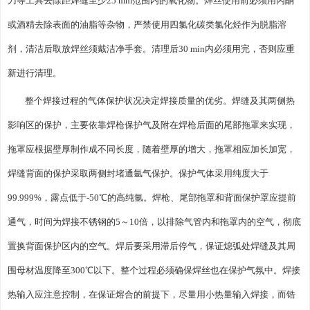
刀等工具去除距焊缝至少25 mm范围内的氧化物。焊丝使用前必须用丙酮
或酒精去除表面的油脂等杂物，严禁使用四氯化碳类氯化烃作为脱脂溶
剂，清洁后取放焊丝须戴洁净手套。清理后30 min内必须用完，否则应重
新进行清理。
整个焊接过程的气体保护状况决定焊接质量的优劣。焊缝及其两侧热
影响区的保护，主要依靠焊枪保护气及附在焊枪后面的尾部拖罩来实现，
拖罩应根据壁厚制作成不同长度，随着壁厚的增大，拖罩相应加长加宽，
焊缝背面的保护采取两侧封堵通氩气保护。保护气体采用纯度大于
99.999%，露点低于-50℃的高纯氩。焊枪、尾部拖罩和背面保护罩应提前
通气，时间为焊接不锈钢的5～10倍，以排除气管内和拖罩内的空气，彻底
置换背面保护区内的空气。焊后要采用滞后停气，保证熄弧处焊缝及其周
围母材温度降至300℃以下。整个过程必须确保焊丝也在保护气氛中。焊接
热输入应注意控制，在保证熔合的前提下，尽量用小热量输入焊接，而锆