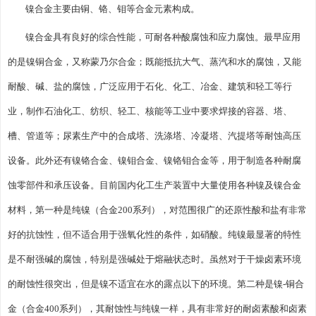
镍合金主要由铜、铬、钼等合金元素构成。
镍合金具有良好的综合性能，可耐各种酸腐蚀和应力腐蚀。最早应用
的是镍铜合金，又称蒙乃尔合金；既能抵抗大气、蒸汽和水的腐蚀，又能
耐酸、碱、盐的腐蚀，广泛应用于石化、化工、冶金、建筑和轻工等行
业，制作石油化工、纺织、轻工、核能等工业中要求焊接的容器、塔、
槽、管道等；尿素生产中的合成塔、洗涤塔、冷凝塔、汽提塔等耐蚀高压
设备。此外还有镍铬合金、镍钼合金、镍铬钼合金等，用于制造各种耐腐
蚀零部件和承压设备。目前国内化工生产装置中大量使用各种镍及镍合金
材料，第一种是纯镍（合金200系列），对范围很广的还原性酸和盐有非常
好的抗蚀性，但不适合用于强氧化性的条件，如硝酸。纯镍最显著的特性
是不耐强碱的腐蚀，特别是强碱处于熔融状态时。虽然对于干燥卤素环境
的耐蚀性很突出，但是镍不适宜在水的露点以下的环境。第二种是镍-铜合
金（合金400系列），其耐蚀性与纯镍一样，具有非常好的耐卤素酸和卤素