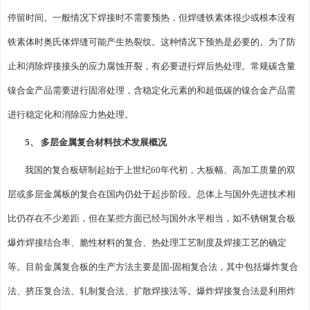
停留时间。一般情况下焊接时不需要预热，但焊缝铁素体很少或根本没有
铁素体时奥氏体焊缝可能产生热裂纹。这种情况下预热是必要的。为了防
止和消除焊接接头的应力腐蚀开裂，有必要进行焊后热处理。常规碳含量
镍合金产品需要进行固溶处理，含稳定化元素的和超低碳的镍合金产品需
进行稳定化和消除应力热处理。
5、 多层金属复合材料技术发展概况
我国的复合板研制起始于上世纪60年代初，大板幅、高加工质量的双
层或多层金属板的复合在国内仍处于起步阶段。总体上与国外先进技术相
比仍存在不少差距，但在某些方面已经与国外水平相当，如不锈钢复合板
爆炸焊接结合率、脆性材料的复合、热处理工艺制度及焊接工艺的确定
等。目前金属复合板的生产方法主要是固-固相复合法，其中包括爆炸复合
法、挤压复合法、轧制复合法、扩散焊接法等。爆炸焊接复合法是利用炸