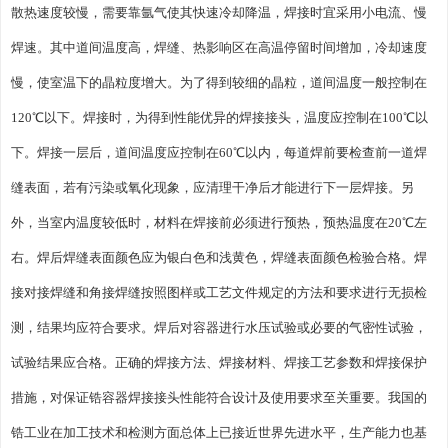
散热速度较慢，需要靠氩气使其快速冷却降温，焊接时宜采用小电流、慢
焊速。其中道间温度高，焊缝、热影响区在高温停留时间增加，冷却速度
慢，使室温下的晶粒度增大。为了得到较细的晶粒，道间温度一般控制在
120℃以下。焊接时，为得到性能优异的焊接接头，温度应控制在100℃以
下。焊接一层后，道间温度应控制在60℃以内，每道焊前要检查前一道焊
缝表面，若有污染或氧化现象，应清理干净后才能进行下一层焊接。另
外，当室内温度较低时，材料在焊接前必须进行预热，预热温度在20℃左
右。焊后焊缝表面颜色应为银白色和浅黄色，焊缝表面颜色检验合格。焊
接对接焊缝和角接焊缝按照图样或工艺文件规定的方法和要求进行无损检
测，结果均应符合要求。焊后对容器进行水压试验或必要的气密性试验，
试验结果应合格。正确的焊接方法、焊接材料、焊接工艺参数和焊接保护
措施，对保证锆容器焊接接头性能符合设计及使用要求至关重要。我国的
锆工业在加工技术和检测方面总体上已接近世界先进水平，生产能力也基