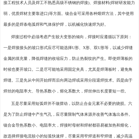
接工程技术人员及焊工不熟悉高级不锈钢的焊接)、焊接材料(焊材研发能力
弱，优质焊材主要靠进口)等方面。镍合金可采用各种熔焊方法，其中使用
最多的是焊条电弧焊和气体保护焊，以机械化快速焊为好。
焊接过程中必须考虑产生较大变形的倾向，焊接时应遵循以下原则：
一是焊接接头的坡口形式应尽可能选择U形、X形、双U形等，以减少焊缝
金属的填充量，降低焊缝的收缩应力，防止热裂纹的产生。即使焊薄板的
时候也要开坡口。二是尽可能地采用固定夹具，尤其是焊薄板时，避免角
焊缝。三是先从中间开始焊而后向两边焊或采用分段退焊技术。四是由于
焊丝的电阻率大、导热系数小，熔化系数大，焊丝伸出长度要短一些。
五是尽量采用短弧焊并不做摆动，以防止合金元素不必要的烧损。六
是为了防止焊缝中产生气孔，应尽量限制气体来源并改善气体逸出条件。
镍合金导热系数小、电阻率大，焊接时母材和焊材都容易被加热和熔化，
故选择焊接电流较小的短弧快速焊，尽量采用窄焊道和窄焊缝，减少高温