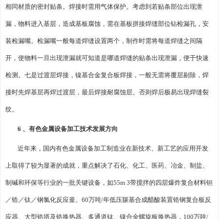
相同材质的密封贴条。焊接时需用气体保护。考虑到若贴条部位出现泄
漏，物料进入基层，造成基板腐蚀，需在基板拼接焊缝部位钻检漏孔，安
装检漏嘴。检漏嘴一般每道焊缝设置两个，制作时需将每道焊缝之间隔
开，使物料一旦出现泄漏就可知道是哪道焊缝的贴条出现泄漏，便于快速
检测。七是过渡层焊接，镍基合金复合板焊接，一般无需将覆层剔除，焊
接时先焊基层再焊过渡层，最后焊接耐腐蚀层。否则焊后极易出现焊缝裂
纹。
6 、有色金属设备加工技术发展方向
近年来，国内有色金属设备加工制造业在新技术、新工艺的应用开发
上取得了较为显著的成就，重点解决了石化、化工、医药、冶金、制盐、
制碱和环保等行业的一批关键设备，如55m 3带搅拌的四层爆炸复合材料钽
／锆／钛／钢氯化反应釜、60万吨/年低压羰基合成醋酸装置锆钢复合板反
应器、大型锆塔及锆换热器、多通道钛、镍合金螺旋板换热器，100万吨/