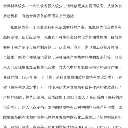
金属材料较少，一次性设备投入较少，但维修更换的费用较高。从整体发
展趋势看，有色金属设备的应用呈上升趋势。
氟氯烃也是一个大量消耗有色金属材料的产业。氟氯烃类化合物具有
高挥发性、低反应活性、无毒及不可燃等良好的化学和物理性质，目前主
要用于生产制冷设备的制冷剂，广泛应用于汽车、家电和工业制冷领域，
也被推广到医疗领域做汽雾剂，还可做生产隔热材料中的发泡剂等。但后
来人们发现氟氯烃及相关化合物，对大气中的臭氧层有很大的破坏作用，
各缔约国于1987年签订了《关于消耗臭氧层物质的蒙特利尔议定书》（简
称《蒙特利尔议定书》），对使用该类对臭氧层有破坏作用的物质进行了
严格的限制，并禁止使用。我国政府于1991年加入了修正后的《蒙特利尔
议定书》。列入《议定书》附件的物质中有20种中国均有生产和消费。因
此氟氯烃的淘汰和新型替代物的开发给中国石化工业提出了新的挑战和机
遇，目前已经或正在商品化的氟利昂替代物有HFC-134a、HFC-32、HFC-