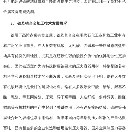
有可能超过硫酸法钛白粉产能而占据主导地位，因此将出现一个高档有色
金属装备消费热潮。
2、 锆及锆合金加工技术发展概况
锆属于高熔点稀有贵金属，锆及其合金在现代石化工业和核工业中有
着广泛的应用前景。在大多数有机酸、无机酸、强碱和一些熔融态的盐中
均具有优良的耐蚀性，尤其是在还原性强的酸性介质中的优异耐蚀性更加
突出。因此锆适宜作为有特殊耐腐蚀要求的压力容器用材，特别是随着材
料科学和设备制造技术的不断发展，实验及使用实例已证明，锆在大多数
有机酸环境中是最好的耐腐蚀材料。锆在大多数涉及甲酸、醋酸、羟基乙
酸、乳酸、甲基丙烯酸、尿素、异丁烯甲酯、人造纤维、多种醇类、酚醛
树脂等有机材料的生产中起到了关键作用，还有许多接触盐酸、硫酸等强
腐蚀介质的容器也常采用锆材。近年来国内每年锆制压力容器的产量达数
百吨，已有相当多的企业制造和使用锆制压力容器。国外金属制压力容器