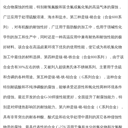
化合物腐蚀的性能，特别耐氢氟酸和富含氟或氟化氢的高温气体的腐蚀，
广泛应用于处理硫酸溶液、海水和盐水。第三种是镍-铬合金（合金600系
列），对有机酸的耐蚀性好，广泛用于脂肪酸的加工中，也用于强碱性化
学剂的加工和生产中，同时还是一种高温应用中兼有耐热和耐蚀性能的极
好材料。该合金在高温卤素环境下优良的使用性能，使它成为有机氯化物
加工中最佳的材料选择。第四种是镍-铬-铁合金（合金800系列 ），由于该
合金含有30%左右的铁，又被列入超级奥氏体不锈钢系列。主要用于含硫
和含磷的各种用途。第五种是镍-铬-铁-钼合金（ G系列合金），这种合金
特别耐硫酸和不纯净磷酸的腐蚀，能够承受还原性和氧化性两种环境条件
的侵蚀。最近开发的合金G-30焊接性能更好，全面提升了耐腐蚀能力，特
别是对焊缝热影响区的耐蚀能力。第六种是镍-铬-钼合金（ C系列合金），
具有非常突出的耐各种酸、酸式盐和在化学处理中遇到的其它各种侵蚀性
物质的腐蚀。最具代表性的合金 C-276 适用于像有水分的氯化物和次氯酸