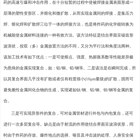
药的高速引爆和冲击作用，在十分短暂的过程中使被焊接金属表面形成一
层薄的塑性变形区，并熔化和微扩散，从而实现金属间的焊接，是集压力
焊、熔化焊和扩散焊三位于一体的焊接方法，也是将炸药的化学能转换为
机械能使金属材料连接的一种有效方法。该方法特征是结合界面呈锯齿形
波浪状，按双（多）金属放置方法的不同，又分为平行法和角度法两种。
该加工技术有如下优点：一是可使熔点、强度、热膨胀系数等性能差异极
为悬殊的金属实现复合，如：铝/铜、铅/钢等。二是该法是在瞬间完成，所
以其复合界面几乎没有扩散或者仅有程度很小(10μm量级)的扩散，因而可
避免脆性金属间化合物的生成，实现诸如钛/钢、铝/钢、钽/钢等金属的复
合。
三是可实现异形件的复合，可对金属管材进行外包与内包复合，还可
进行一次多层复合等。缺点是由于射流的作用使结合界面呈波浪状形，同
时由于炸药的存放、爆炸地点的选择、噪音及冲击波的处理、人身安全保