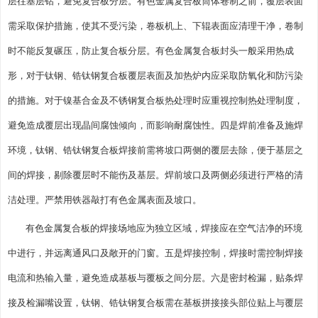
层往基层钻，避免复合板分层。有色金属复合板筒体卷制之前，覆层表面
需采取保护措施，使其不受污染，卷板机上、下辊表面应清理干净，卷制
时不能反复碾压，防止复合板分层。有色金属复合板封头一般采用热成
形，对于钛钢、锆钛钢复合板覆层表面及加热炉内应采取防氧化和防污染
的措施。对于镍基合金及不锈钢复合板热处理时应重视控制热处理制度，
避免造成覆层出现晶间腐蚀倾向，而影响耐腐蚀性。四是焊前准备及施焊
环境，钛钢、锆钛钢复合板焊接前需将坡口两侧的覆层去除，便于基层之
间的焊接，剔除覆层时不能伤及基层。焊前坡口及两侧必须进行严格的清
洁处理。严禁用铁器敲打有色金属表面及坡口。
有色金属复合板的焊接场地应为独立区域，焊接应在空气洁净的环境
中进行，并远离通风口及敞开的门窗。五是焊接控制，焊接时需控制焊接
电流和热输入量，避免造成基板与覆板之间分层。六是密封检漏，贴条焊
接及检漏嘴设置，钛钢、锆钛钢复合板需在基板拼接接头部位贴上与覆层