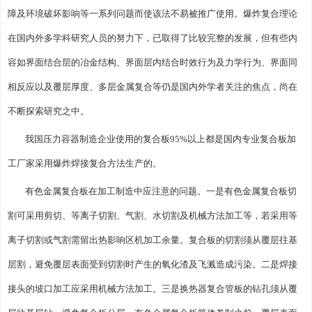
障及环境破坏影响等一系列问题而使该法不易被推广使用。爆炸复合理论
在国内外多学科研究人员的努力下，已取得了比较完整的发展，但有些内
容如界面结合层的冶金结构、界面层内结合时效行为及力学行为、界面同
相反应以及覆层厚度、多层金属复合等仍是国内外学者关注的焦点，尚在
不断探索研究之中。
我国压力容器制造企业使用的复合板95%以上都是国内专业复合板加
工厂家采用爆炸焊接复合方法生产的。
有色金属复合板在加工制造中应注意的问题。一是有色金属复合板切
割可采用剪切、等离子切割、气割、水切割及机械方法加工等，若采用等
离子切割或气割需留出热影响区机加工余量。复合板的切割须从覆层往基
层割，避免覆层表面受到切割时产生的氧化渣及飞溅造成污染。二是焊接
接头的坡口加工应采用机械方法加工。三是换热器复合管板的钻孔须从覆