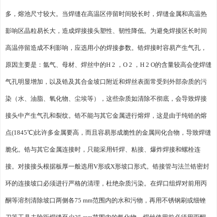
多，熔池尺寸较大。当焊缝在高温区停留时间较长时，焊缝金属和高温热
影响区晶粒易长大，造成焊接接头塑性、韧性降低。为避免焊接区长时间
高温停留造成不利影响，应选用小的焊接参数。锆焊接时容易产生气孔，
原因主要是：氩气、母材、焊丝中的H 2 ，O 2 ，H 2 O的含量较高会使焊缝
气孔明显增加，以及锆及其合金坡口附近和焊丝表面常受到外部杂质的污
染（水、油脂、氧化物、尘埃等），这些杂质如清除不彻底，会导致焊接
接头中产生气孔和裂纹。锆不能与其它金属进行熔焊，这是由于纯锆的熔
点(1845℃)比许多金属要高，而且容易形成脆性的金属间化合物，导致焊缝
脆化。锆与其它金属连接时，只能采用钎焊、粘接、爆炸焊接和螺栓连
接。对接接头根据板厚一般选用V形或X形坡口形式。锆接管与法兰锆密封
环的连接坡口必须进行严格的清理，杜绝杂质污染。在焊口组焊对前用丙
酮等溶剂清除坡口两侧各75 mm范围内的水和污物，再用不锈钢刷或细锉