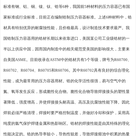
标准有钢、铝、铜、镍、钛、锆等6种，我国前5种材料的压力容器已有国
家标准或行业标准，目前正在编制锆制压力容器标准。上述6种材料中，锆
材具有特别优异的耐腐蚀性能，且价格最高，设计制造技术要求最严。我
国锆制压力容器用的锆材长期以来依靠进口，美国某公司工业级锆材的一
半以上供应中国，因而国内制造中的相关规范受美国的影响很大，主要来
自美国ASME。目前收录在ASTM中的锆材共有5个等级，牌号为R60700、
R60702、R60704、R60705和R60706。其中R60702具有良好的综合理化
性能，成为最常用的压力容器用材。锆的化学活性很强，易与空气中的
氮、氧等发生反应，形成脆性化合物。脆性化合物导致焊接接头的塑性显
著降低，强度增高，并使焊接接头耐高温、高压及抗腐蚀性能下降。因此
焊前必须严格清理，焊接时要严格控制温度，并做好冷却和保护，采用高
纯度的氩气保护焊缝金属和热影响区。锆材的焊接性能是由其特殊的理化
性能决定的。锆的热导率较小，导热性较差，导致焊接熔池中积累的热量