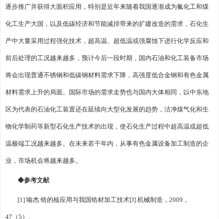
逐步推广并获得大面积应用，特别是近年来随着我国逐渐成为氟化工和煤
化工生产大国，以及低碳经济和节能减排带来的扩建改造的需求，石化生
产中大量采用过程强化技术，超高温、超低温或强腐蚀下进行化学反应和
前后处理的工况越来越多，预计今后一段时期，国内石油和化工装备市场
将会出现普通不锈钢和低碳钢材料需求下降，高强度低合金钢和有色金属
材料需求上升的局面。国际市场的需求走势也与国内大体相同，以中东地
区为代表的石油化工装置还在延续向大型化发展的趋势，洁净煤气化和生
物化学制药等新型石化生产技术的出现，使石化生产过程中超高温或超低
温极端工况越来越多。在未来若干年内，从事有色金属设备加工制造的企
业，市场机会将越来越多。
◆参考文献
[1] 喻杰.锆的核应用与我国锆材加工技术[J].机械制造，2009，
47（5）.