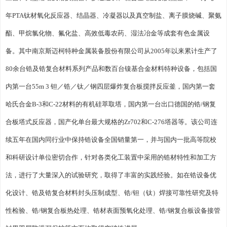
年PTA钛材氧化反应器、结晶器、冷凝器以及真空制盐、离子膜烧碱、聚氨
酯、甲烷氯化物、氟化盐、高效低毒农药、湿法冶金等成套有色金属设
备。其中南京斯迈柯特种金属装备股份有限公司从2005年以来累计生产了
80余台锆及锆复合材料系列产品和数百台镍基合金材料特种设备，包括国
内第一台55m 3 钽／锆／钛／钢四层爆炸复合板搅拌反应釜，国内第一套
哈氏合金B-3和C-22材料的有机硅萃取塔，国内第一台出口德国的锆/钢复
合板塔式反应器，国产化单台最大规格的Zr702和C-276塔器等。该公司连
续五年在国内同行业中保持锆设备全国销量第一，并与国内一批高等院校
和科研设计单位密切合作，针对各类化工装置中采用的锆材特性和加工方
法，进行了大量深入的试验研究，取得了丰富的实践经验。如在锆设备优
化设计、锆及锆复合材料封头压制成型、锆/钽（钛）焊接可靠性研究及特
性检验、锆/钢复合板热处理、锆材表面预氧化处理、锆/钢复合板设备接管