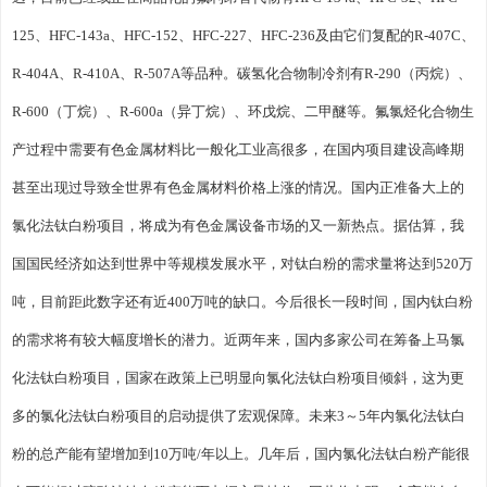
125、HFC-143a、HFC-152、HFC-227、HFC-236及由它们复配的R-407C、
R-404A、R-410A、R-507A等品种。碳氢化合物制冷剂有R-290（丙烷）、
R-600（丁烷）、R-600a（异丁烷）、环戊烷、二甲醚等。氟氯烃化合物生
产过程中需要有色金属材料比一般化工业高很多，在国内项目建设高峰期
甚至出现过导致全世界有色金属材料价格上涨的情况。国内正准备大上的
氯化法钛白粉项目，将成为有色金属设备市场的又一新热点。据估算，我
国国民经济如达到世界中等规模发展水平，对钛白粉的需求量将达到520万
吨，目前距此数字还有近400万吨的缺口。今后很长一段时间，国内钛白粉
的需求将有较大幅度增长的潜力。近两年来，国内多家公司在筹备上马氯
化法钛白粉项目，国家在政策上已明显向氯化法钛白粉项目倾斜，这为更
多的氯化法钛白粉项目的启动提供了宏观保障。未来3～5年内氯化法钛白
粉的总产能有望增加到10万吨/年以上。几年后，国内氯化法钛白粉产能很